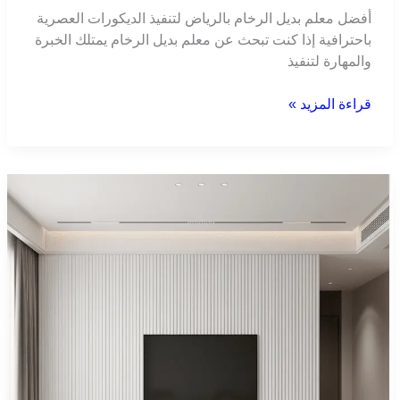
أفضل معلم بديل الرخام بالرياض لتنفيذ الديكورات العصرية
باحترافية إذا كنت تبحث عن معلم بديل الرخام يمتلك الخبرة
والمهارة لتنفيذ
قراءة المزيد »
معلم
بديل
الشيبورد
الرياض
0508875567
–
مود
الرياض
للديكورات