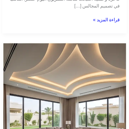
في تصميم المجالس […]
قراءة المزيد »
مقاول
تركيب
جبس
بورد
بالرياض
_جبس
بورد
مع
مود
الرياض0508875567