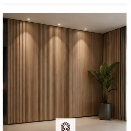
معلم
بديل
الخشب
بالرياض
0508875567
–
مود
الرياض
للديكورات