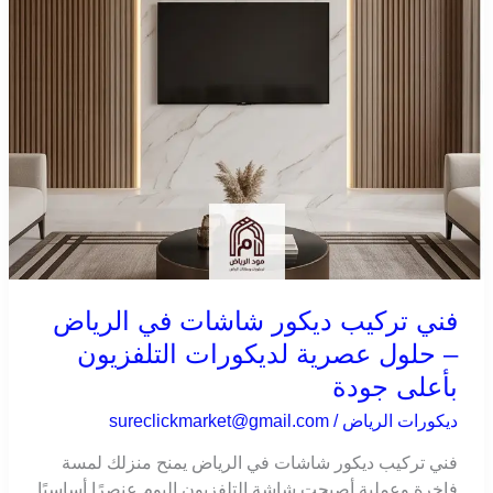
حلول
عصرية
لديكورات
التلفزيون
بأعلى
جودة
فني تركيب ديكور شاشات في الرياض
– حلول عصرية لديكورات التلفزيون
بأعلى جودة
ديكورات الرياض
/
sureclickmarket@gmail.com
فني تركيب ديكور شاشات في الرياض يمنح منزلك لمسة
فاخرة وعملية أصبحت شاشة التلفزيون اليوم عنصرًا أساسيًا