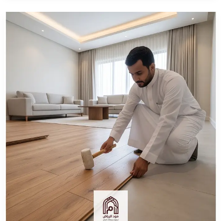
معلم
تركيب
باركيه
بالرياض
–
تركيب
احترافي
لجميع
أنواع
الباركيه
والباركية
والفينيل
أرضيات
بأعلى
جودة