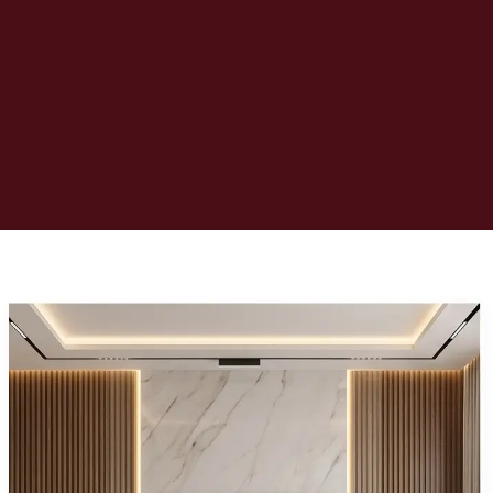
فني
تركيب
ديكور
شاشات
في
الرياض
–