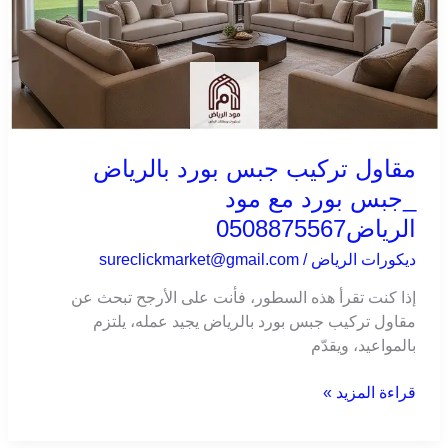
مقاول تركيب جبس بورد بالرياض
_جبس بورد مع مود
الرياض0508875567
ديكورات الرياض
/
sureclickmarket@gmail.com
إذا كنت تقرأ هذه السطور، فأنت على الأرجح تبحث عن
مقاول تركيب جبس بورد بالرياض يجيد عمله، يلتزم
بالمواعيد، ويقدّم
قراءة المزيد »