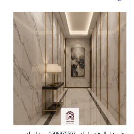
معلم بديل الرخام بالرياض 0508875567 | مود الرياض