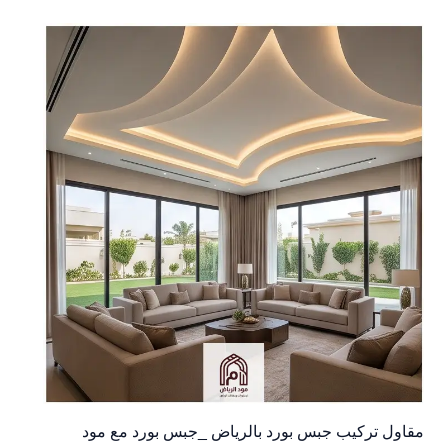
مقاول تركيب جبس بورد بالرياض _جبس بورد مع مود