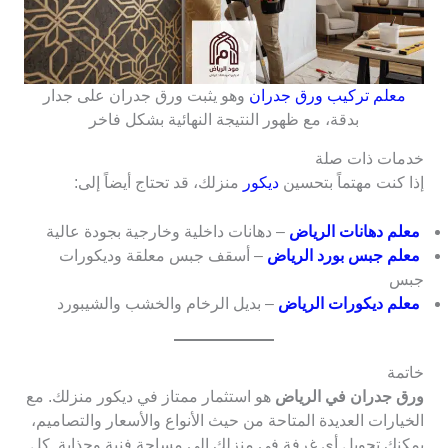
معلم تركيب ورق جدران
وهو يثبت ورق جدران على جدار
بدقة، مع ظهور النتيجة النهائية بشكل فاخر
خدمات ذات صلة
إذا كنت مهتماً بتحسين
ديكور
منزلك، قد تحتاج أيضاً إلى:
معلم دهانات الرياض
– دهانات داخلية وخارجية بجودة عالية
معلم جبس بورد الرياض
– أسقف جبس معلقة وديكورات
جبس
معلم ديكورات الرياض
– بديل الرخام والخشب والشيبورد
خاتمة
ورق جدران في الرياض
هو استثمار ممتاز في ديكور منزلك. مع
الخيارات العديدة المتاحة من حيث الأنواع والأسعار والتصاميم،
يمكنك تحويل أي غرفة في منزلك إلى مساحة فنية وجذابة. كل