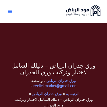
خطي
:
:
:
:
:
لى
معلم
معلم
مقاول
معلم
فني
لمحتوى
تركيب
بديل
تركيب
بديل
تركيب
باركيه
الرخام
جبس
ديكور
الشيبورد
بالرياض
بالرياض
بورد
الرياض
شاشات
–
0508875567
في
بالرياض
0508875567
تركيب
|
–
_جبس
الرياض
احترافي
مود
بورد
–
مود
لجميع
الرياض
مع
الرياض
حلول
أنواع
للديكورات
مود
عصرية
للديكورات
الباركيه
الرياض0508875567
لديكورات
ورق جدران الرياض – دليلك الشامل
والباركية
التلفزيون
والفينيل
بأعلى
لاختيار وتركيب ورق الجدران
أرضيات
جودة
ورق جدران الرياض
/ بواسطة
بأعلى
sureclickmarket@gmail.com
جودة
الرئيسية
ورق جدران الرياض
ورق جدران الرياض – دليلك الشامل لاختيار وتركيب
ورق الجدران