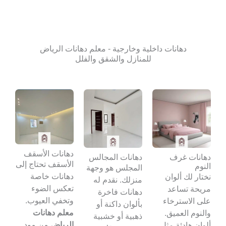
دهانات داخلية وخارجية - معلم دهانات الرياض
للمنازل والشقق والفلل
دهانات الأسقف
دهانات غرف
دهانات المجالس
الأسقف تحتاج إلى
النوم
المجلس هو وجهة
دهانات خاصة
نختار لك ألوان
منزلك. نقدم له
تعكس الضوء
مريحة تساعد
دهانات فاخرة
وتخفي العيوب.
على الاسترخاء
بألوان داكنة أو
معلم دهانات
والنوم العميق.
ذهبية أو خشبية
الرياض
من مود
ألوان هادئة مثل