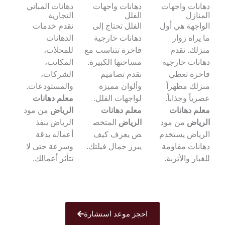
دهانات واجهات
دهانات واجهات
دهانات المباني
المنازل
الفلل
التجارية
الواجهة هي أول
الفلل تحتاج إلى
نقدم خدمات
ما يراه زوار
دهانات خارجية
الدهانات
منزلك. نقدم
فاخرة تتناسب مع
للمحلات،
دهانات خارجية
مساحتها الكبيرة.
المكاتب،
فاخرة تعطي
نقدم تصاميم
الشركات،
منزلك مظهراً
وألوان مميزة
والمستودعات.
عصرياً وجذاباً.
لواجهات الفلل.
معلم دهانات
معلم دهانات
معلم دهانات
الرياض
من مود
الرياض
من مود
الرياض
المتخص
الرياض ينفذ
الرياض يستخدم
ص يعرف كيف
أعماله بدقة
دهانات مقاومة
يبرز جمال فيلتك.
وسرعة حتى لا
للغبار والأتربة.
تتأثر أعمالك.
احجز موعد استشارة