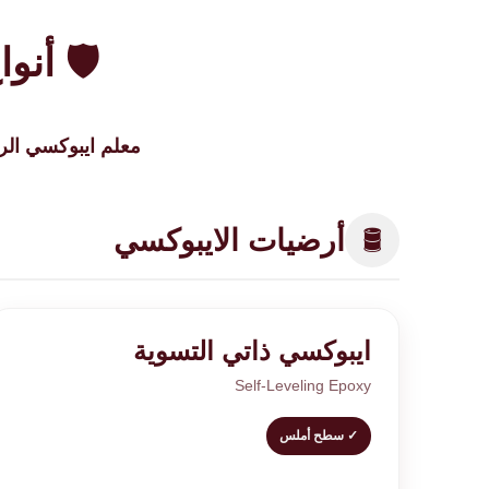
🛡️ أنو
معلم ايبوكسي ال
🛢️
أرضيات الايبوكسي
ايبوكسي ذاتي التسوية
Self-Leveling Epoxy
✓ سطح أملس