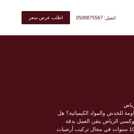
اطلب عرض سعر
اتصل: 0508875567
رياض
ة للخدش والمواد الكيميائية؟ هل
وكسي الرياض يتقن العمل بدقة
واحترافية؟ أنت في المكان الصحيح. مود الرياض هو أفضل معلم ايبوكسي الرياض بخبرة تزيد عن 10 سنوات في مجال تركيب أرضيات